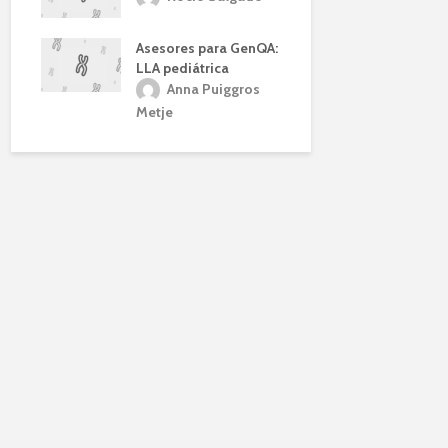
Asesores para GenQA:
LLA pediátrica
Anna Puiggros
Metje