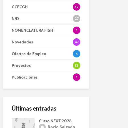
GCECGH
42
N/D
27
NOMENCLATURA FISH
1
Novedades
47
Ofertas de Empleo
4
Proyectos
12
Publicaciones
1
Últimas entradas
Curso NEXT 2026
Rocío Salgado