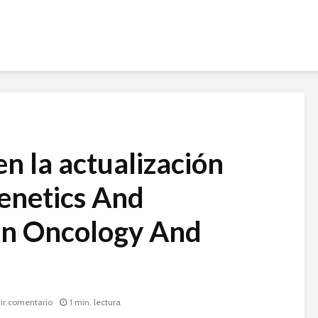
en la actualización
Genetics And
In Oncology And
ir comentario
1 min. lectura