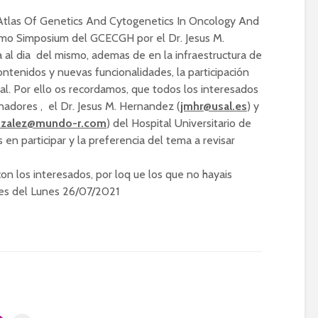
 Atlas Of Genetics And Cytogenetics In Oncology And
mo Simposium del GCECGH por el Dr. Jesus M.
al dia del mismo, ademas de en la infraestructura de
ontenidos y nuevas funcionalidades, la participación
al. Por ello os recordamos, que todos los interesados
inadores , el Dr. Jesus M. Hernandez (
jmhr@usal.es
) y
nzalez@mundo-r.com
) del Hospital Universitario de
en participar y la preferencia del tema a revisar
n los interesados, por loq ue los que no hayais
tes del Lunes 26/07/2021