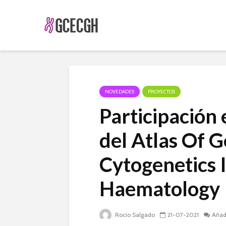
NOVEDADES
PROYECTOS
Participación 
del Atlas Of 
Cytogenetics 
Haematology
Rocío Salgado
21-07-2021
Añad