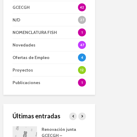
GCECGH
42
N/D
27
NOMENCLATURA FISH
1
Novedades
47
Ofertas de Empleo
4
Proyectos
12
Publicaciones
1
Últimas entradas
eunión
Renovación junta
Convocator
ara la
GCECGH –
extraordina