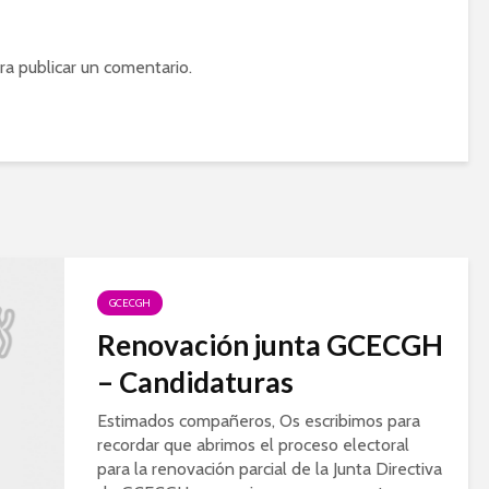
Candidaturas
aprobación de l
estatutos del 
Anna Puiggros
Anna Puigg
Metje
ra publicar un comentario.
Metje
Curso NEXT 2026
Rocío Salgado
Asesores para GenQA:
LLA pediátrica
Anna Puiggros
Metje
GCECGH
Renovación junta GCECGH
– Candidaturas
Estimados compañeros, Os escribimos para
recordar que abrimos el proceso electoral
para la renovación parcial de la Junta Directiva