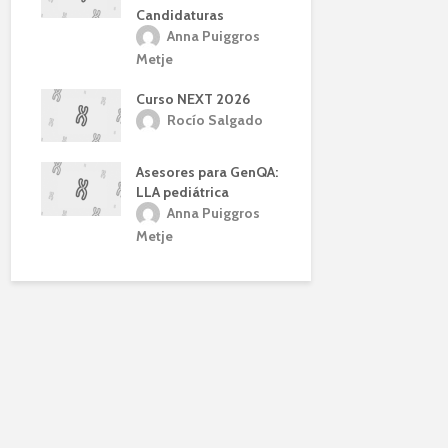
os
Candidaturas
aprobación
GCECGH
estatutos
Anna Puiggros
ros
Anna 
Metje
Metje
Curso NEXT 2026
Rocío Salgado
Asesores para GenQA:
LLA pediátrica
Anna Puiggros
Metje