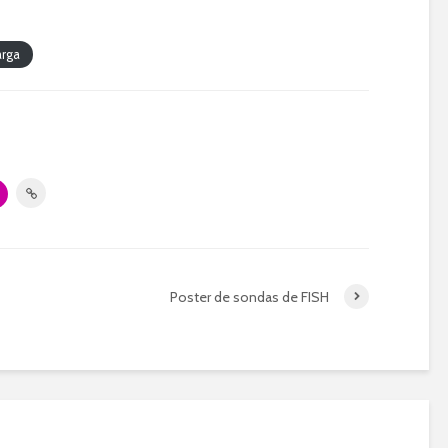
arga
Poster de sondas de FISH
Renovación junta
Convocatoria r
GCECGH –
extraordinaria p