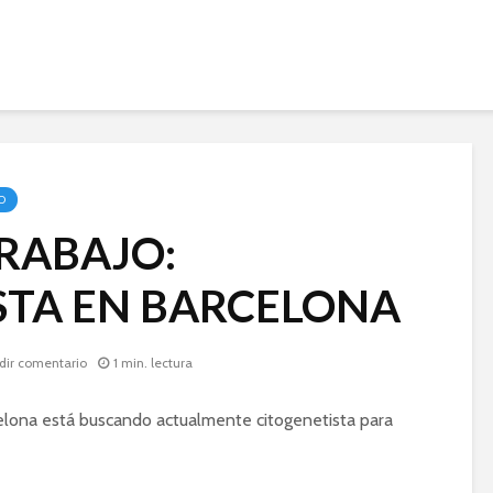
O
TRABAJO:
STA EN BARCELONA
dir comentario
1 min. lectura
celona está buscando actualmente citogenetista para