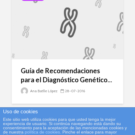
Guía de Recomendaciones
para el Diagnóstico Genético...
Ana Batlle López
28-07-2016
Uso de cookies
Este sitio web utiliza cookies para que usted tenga la mejor
experiencia de usuario. Si continúa navegando está dando su
consentimiento para la aceptación de las mencionadas cookies y
de nuestra
política de cookies
. Pinche el enlace para mayor
©GCECGH |
Contacto
|
Nota Legal
|
Política de Cookies